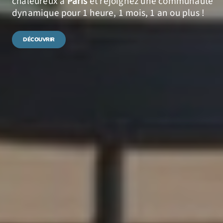
chaleureux à
Paris
et rejoignez une communauté
dynamique pour 1 heure, 1 mois, 1 an ou plus !
DÉCOUVRIR