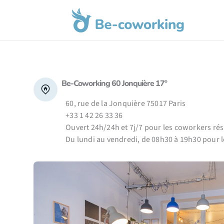
Aller
au
contenu
Be-Coworking 60 Jonquière 17º
60, rue de la Jonquière 75017 Paris
+33 1 42 26 33 36
Ouvert 24h/24h et 7j/7 pour les coworkers rés
Du lundi au vendredi, de 08h30 à 19h30 pour