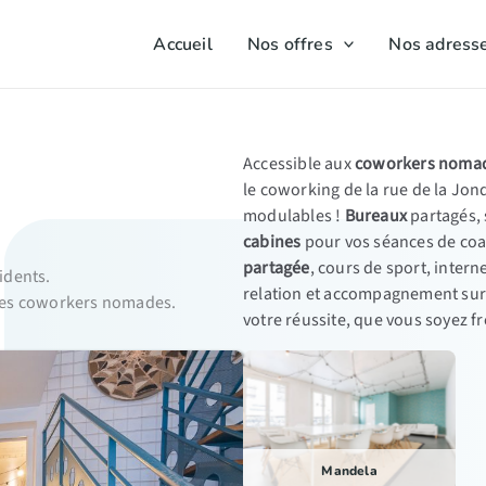
Accueil
Nos offres
Nos adress
Accessible aux
coworkers nomade
le coworking de la rue de la Jo
modulables !
Bureaux
partagés, 
cabines
pour vos séances de coac
partagée
, cours de sport, intern
idents.
relation et accompagnement sur
 les coworkers nomades.
votre réussite, que vous soyez f
Mandela