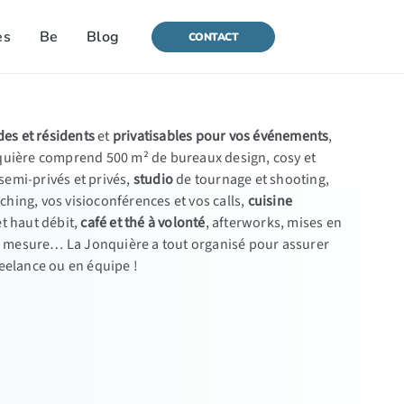
es
Be
Blog
CONTACT
s et résidents
et
privatisables pour vos événements
,
nquière comprend 500 m² de bureaux design, cosy et
semi-privés et privés,
studio
de tournage et shooting,
hing, vos visioconférences et vos calls,
cuisine
et haut débit,
café et thé à volonté
, afterworks, mises en
 mesure… La Jonquière a tout organisé pour assurer
reelance ou en équipe !