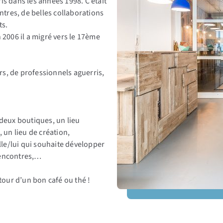
is dans les années 1998. C’était
ontres, de belles collaborations
ts.
 2006 il a migré vers le 17ème
s, de professionnels aguerris,
 deux boutiques, un lieu
, un lieu de création,
elle/lui qui souhaite développer
rencontres,…
our d’un bon café ou thé !