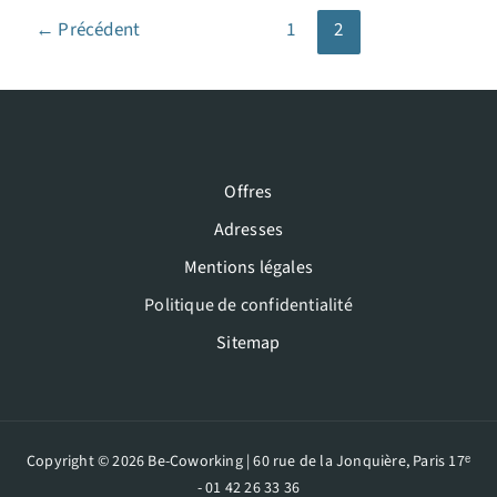
:
←
Précédent
1
2
fixe,
nomade,
collaboratif
et
design
Offres
Adresses
Mentions légales
Politique de confidentialité
Sitemap
Copyright © 2026 Be-Coworking | 60 rue de la Jonquière, Paris 17ᵉ
- 01 42 26 33 36