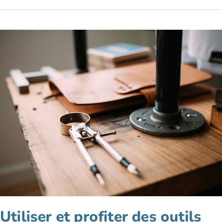
pourquoi
y
travailler
?
7
raisons
de
tester
les
espaces
partagés
Utiliser et profiter des outils