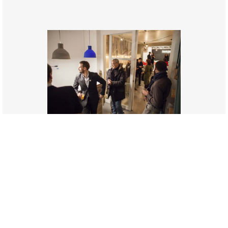
Retour sur la soirée d’inauguration
Espace Becoworking La Jonquière
22 Décembre 2014
Aucun Commentaire
250 selon les organisateurs, 1000
selon la brigade du kiffe! 🙂 Vous avez
été très…